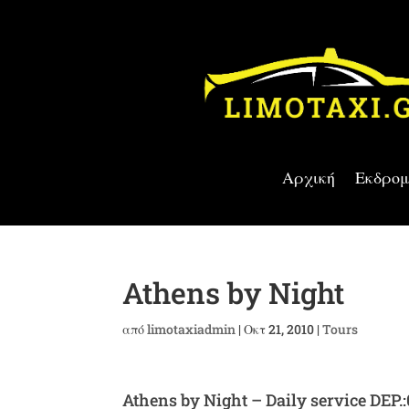
Αρχική
Εκδρομ
Athens by Night
από
limotaxiadmin
|
Οκτ 21, 2010
|
Tours
Athens by Night – Daily service DEP.