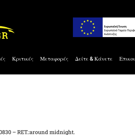
ές
Κριτικές
Μεταφορές
Δείτε & Κάνετε
Επικο
:0830 – RET.:around midnight.